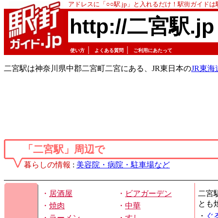
アドレスに「○○駅.jp」と入れるだけ！駅街ガイド
http://二宮駅.jp
｜
｜
使い方
よくある質問
ご利用にあたって
二宮駅は神奈川県中郡二宮町二宮にある、JR東日本の
JR東
「二宮駅」周辺で
暮らしの情報
:
美容院・病院・駐車場など
・
居酒屋
・
ビアガーデン
二宮
とも
・
焼肉
・
中華
・
ぐ
・
ラーメン
・
すし