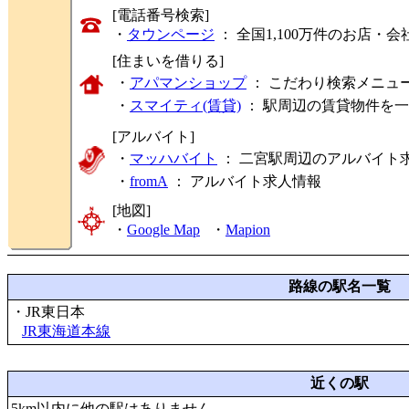
[電話番号検索]
・
タウンページ
： 全国1,100万件のお店
[住まいを借りる]
・
アパマンショップ
： こだわり検索メニュ
・
スマイティ(賃貸)
： 駅周辺の賃貸物件を
[アルバイト]
・
マッハバイト
： 二宮駅周辺のアルバイト
・
fromA
：
アルバイト求人情報
[地図]
・
Google Map
・
Mapion
路線の駅名一覧
・JR東日本
JR東海道本線
近くの駅
5km以内に他の駅はありません