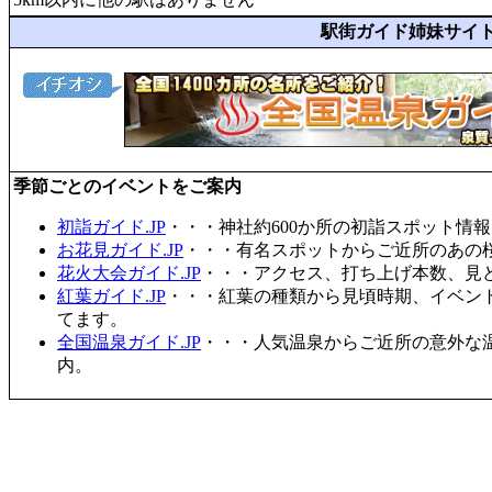
駅街ガイド姉妹サイ
季節ごとのイベントをご案内
初詣ガイド.JP
・・・神社約600か所の初詣スポット情
お花見ガイド.JP
・・・有名スポットからご近所のあの桜
花火大会ガイド.JP
・・・アクセス、打ち上げ本数、見
紅葉ガイド.JP
・・・紅葉の種類から見頃時期、イベン
てます。
全国温泉ガイド.JP
・・・人気温泉からご近所の意外な
内。