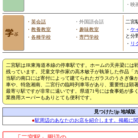
・映画
・
英会話
・外国語会話
二宮
・
教養教室
・
趣味教室
・
ケ
と分
・
各種学校
・
専門学校
・
リ
二宮駅はJR東海道本線の停車駅です。ホームの天井梁には
残っています。児童文学作家の高木敏子が執筆した作品「
当駅の南口には寄付によって建てられたガラスのうさぎ像
車や、特急湘南、二宮行の臨時列車等があり、重要性は顕
最寄り駅ですが非常に遠いです。県道71号には食事処が多
業務用スーパーもありとても便利です。
見つけた!jp 地域版
●
駅周辺のあなたのお店を紹介します。掲載に
「二宮駅」周辺の