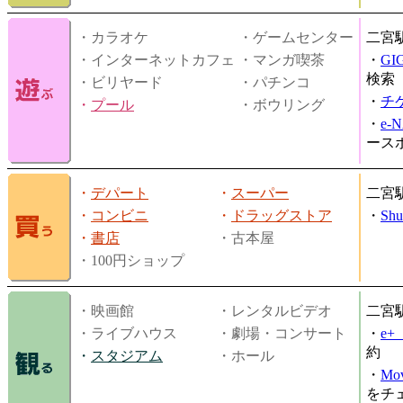
・カラオケ
・ゲームセンター
二宮
・インターネットカフェ
・マンガ喫茶
・
GI
検索
・ビリヤード
・パチンコ
・
チ
・
プール
・ボウリング
・
e-
ース
・
デパート
・
スーパー
二宮
・
コンビニ
・
ドラッグストア
・
Shu
・
書店
・古本屋
・100円ショップ
・映画館
・レンタルビデオ
二宮
・ライブハウス
・劇場・コンサート
・
e
約
・
スタジアム
・ホール
・
Mov
をチ