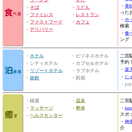
・
美
・
そば
・
うどん
った
・
ファミレス
・
レストラン
・
ホ
・
ファストフード
・
カフェ
検索
・
デリバリー
・
食
ング
・
ホテル
・ビジネスホテル
二宮
予約
・シティホテル
・カプセルホテル
・
楽
・
リゾートホテル
・ラブホテル
・
じ
・
旅館
・民宿
・yoy
・銭湯
・
温泉
二宮
・
マッサージ
・
整体
・
is
スポ
・
ヘルスセンター
・
神
介