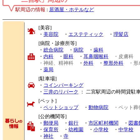
駅周辺の情報
:
居酒屋・ホテルなど
[美容]
・
美容院
・
エステティック
・
理髪店
[病院・診療所等]
・
総合病院
・
病院
・
歯科
・
内科
・
眼科
・
耳鼻咽喉科
・皮膚科
・神経、精神科
・
外科
・
整形外科
・形
・
薬局
[駐車場]
・
コインパーキング
・
三井のリパーク
： 二宮駅周辺の時間貸駐
[ペット]
・
ペットショップ
・
動物病院
・ペット葬
[公的機関等]
・
郵便局
・
銀行
・
市区町村機関
・
図書
・
保育所
・
幼稚園
・
小学校
・
中学校
・
神社
・
寺